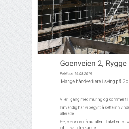
Goenveien 2, Rygge
Publisert 16.08.2019
Mange håndverkere i sving på Go
Vi er i gang med muring og kommer til 
Innvendig har vi begynt å sette inn vind
allerede.
P-kjelleren er nå asfaltert. Taket er tet
ihht tilvalg fra kunde.