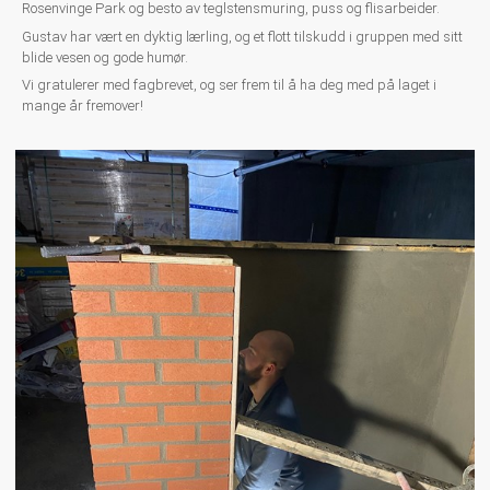
Rosenvinge Park og besto av teglstensmuring, puss og flisarbeider.
Gustav har vært en dyktig lærling, og et flott tilskudd i gruppen med sitt
blide vesen og gode humør.
Vi gratulerer med fagbrevet, og ser frem til å ha deg med på laget i
mange år fremover!