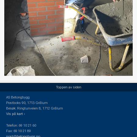
Toppen av siden
AS Betongbygg
Postboks 90, 1713 Grålum
Besøk: Ringtunveien 8, 1712 Grålum
Vis på kart ›
Telefon: 69 10 21 60
Fax: 69 10 21 89
post@betongbygg.no