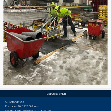
Toppen av siden
AS Betongbygg
Postboks 90, 1713 Grålum
Besøk: Ringtunveien 8, 1712 Grålum