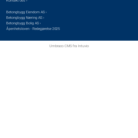
Kontakt oss ›
Betongbygg Eiendom AS ›
Betongbygg Næring AS ›
Betongbygg Bolig AS ›
Åpenhetsloven - Redegjørelse 2025
Umbraco CMS
fra
Intuvio