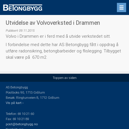
Utvidelse av Volvoverksted i Drammen
Publisert 09.11.2015
Volvo i Drammen er i ferd med å utvide verkstedet sitt.
I forbindelse med dette har AS Betongbygg fått i oppdrag å
utføre radonsikring, betongbarbeider og flislegging. Tilbygget
skal være på 670 m2.
Toppen av siden
AS Betongbygg
Postboks 90, 1713 Grålum
Besøk: Ringtunveien 8, 1712 Grålum
Vis på kart ›
Telefon: 69 10 21 60
Fax: 69 10 21 89
post@betongbygg.no