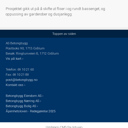
Prosjektet gikk ut på å skifte ut fliser i og rundt bassenget, og
oppussing av garderober og dusjanlegg.
Toppen av siden
AS Betongbygg
Postboks 90, 1713 Grålum
Besøk: Ringtunveien 8, 1712 Grålum
Vis på kart ›
Telefon: 69 10 21 60
Fax: 69 10 21 89
post@betongbygg.no
Kontakt oss ›
Betongbygg Eiendom AS ›
Betongbygg Næring AS ›
Betongbygg Bolig AS ›
Åpenhetsloven - Redegjørelse 2025
Umbraco CMS
fra
Intuvio