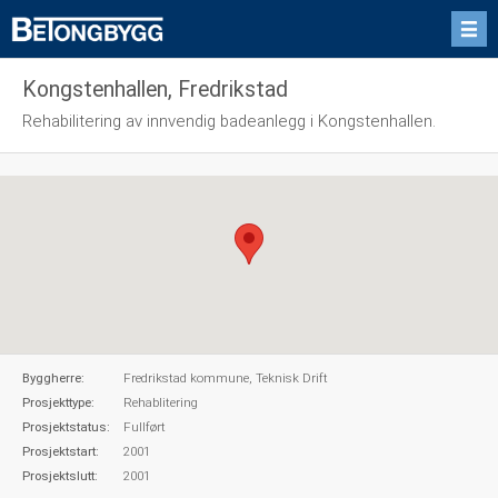
Kongstenhallen, Fredrikstad
Rehabilitering av innvendig badeanlegg i Kongstenhallen.
Byggherre:
Fredrikstad kommune, Teknisk Drift
Prosjekttype:
Rehablitering
Prosjektstatus:
Fullført
Prosjektstart:
2001
Prosjektslutt:
2001