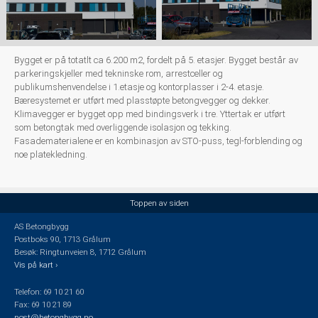
Bygget er på totatlt ca 6.200 m2, fordelt på 5. etasjer. Bygget består av
parkeringskjeller med tekninske rom, arrestceller og
publikumshenvendelse i 1.etasje og kontorplasser i 2-4. etasje.
Bæresystemet er utført med plasstøpte betongvegger og dekker.
Klimavegger er bygget opp med bindingsverk i tre. Yttertak er utført
som betongtak med overliggende isolasjon og tekking.
Fasadematerialene er en kombinasjon av STO-puss, tegl-forblending og
noe platekledning.
Toppen av siden
AS Betongbygg
Postboks 90, 1713 Grålum
Besøk: Ringtunveien 8, 1712 Grålum
Vis på kart ›
Telefon: 69 10 21 60
Fax: 69 10 21 89
post@betongbygg.no