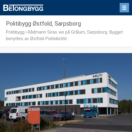
Politibygg Østfold, Sarpsborg
Politibygg i Rådmann Siras vei på Grålum, Sarpsborg. Bygget
benyttes av Østfold Politidistrkt.