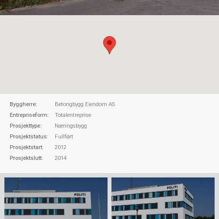
Byggherre:
Betongbygg Eiendom AS
Entrepriseform:
Totalentreprise
Prosjekttype:
Næringsbygg
Prosjektstatus:
Fullført
Prosjektstart:
2012
Prosjektslutt:
2014