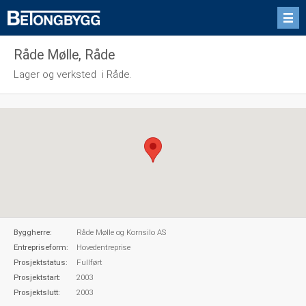
Råde Mølle, Råde
Lager og verksted i Råde.
Byggherre:
Råde Mølle og Kornsilo AS
Entrepriseform:
Hovedentreprise
Prosjektstatus:
Fullført
Prosjektstart:
2003
Prosjektslutt:
2003