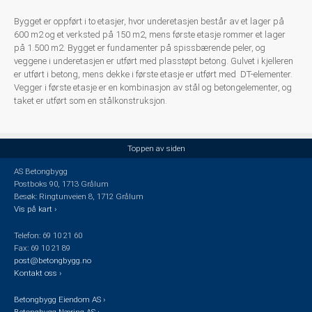
Bygget er oppført i to etasjer, hvor underetasjen består av et lager på
600 m2 og et verksted på 150 m2, mens første etasje rommer et lager
på 1.500 m2. Bygget er fundamenter på spissbærende peler, og
veggene i underetasjen er utført med plasstøpt betong. Gulvet i kjelleren
er utført i betong, mens dekke i første etasje er utført med DT-elementer.
Vegger i første etasje er en kombinasjon av stål og betongelementer, og
taket er utført som en stålkonstruksjon.
Toppen av siden
AS Betongbygg
Postboks 90, 1713 Grålum
Besøk: Ringtunveien 8, 1712 Grålum
Vis på kart ›
Telefon: 69 10 21 60
Fax: 69 10 21 89
post@betongbygg.no
Kontakt oss ›
Betongbygg Eiendom AS ›
Betongbygg Næring AS ›