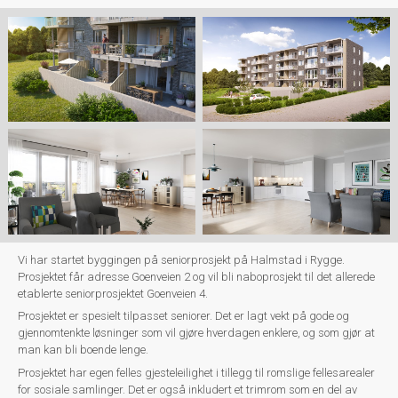
Vi har startet byggingen på seniorprosjekt på Halmstad i Rygge.
Prosjektet får adresse Goenveien 2 og vil bli naboprosjekt til det allerede
etablerte seniorprosjektet Goenveien 4.
Prosjektet er spesielt tilpasset seniorer. Det er lagt vekt på gode og
gjennomtenkte løsninger som vil gjøre hverdagen enklere, og som gjør at
man kan bli boende lenge.
Prosjektet har egen felles gjesteleilighet i tillegg til romslige fellesarealer
for sosiale samlinger. Det er også inkludert et trimrom som en del av