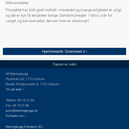
fellesarealene.
Prosjektet har blitt godt mottatt i markedet og mange leiligheter er solgt,
og det er kun få leiligheter ledige. Eiendomsmegler 1 Moss står for
salget, og kan kontaktes dersom man er interessert.
Hjemmeside: Goenveien 2 ›
Toppen av siden
AS Betongbygg
Postboks 90, 1713 Grålum
Besøk: Ringtunveien 8, 1712 Grålum
Vis på kart ›
Telefon: 69 10 21 60
Fax: 69 10 21 89
post@betongbygg.no
Kontakt oss ›
Betongbygg Eiendom AS ›